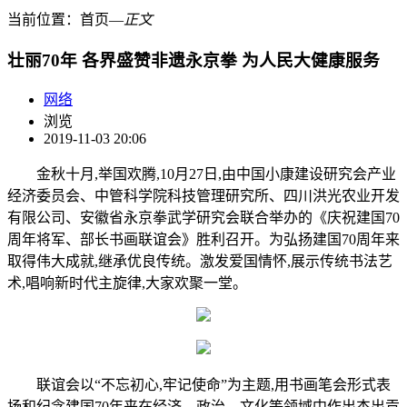
当前位置：
首页
―
正文
壮丽70年 各界盛赞非遗永京拳 为人民大健康服务
网络
浏览
2019-11-03 20:06
金秋十月,举国欢腾,10月27日,由中国小康建设研究会产业
经济委员会、中管科学院科技管理研究所、四川洪光农业开发
有限公司、安徽省永京拳武学研究会联合举办的《庆祝建国70
周年将军、部长书画联谊会》胜利召开。为弘扬建国70周年来
取得伟大成就,继承优良传统。激发爱国情怀,展示传统书法艺
术,唱响新时代主旋律,大家欢聚一堂。
联谊会以“不忘初心,牢记使命”为主题,用书画笔会形式表
扬和纪念建国70年来在经济、政治、文化等领域中作出杰出贡