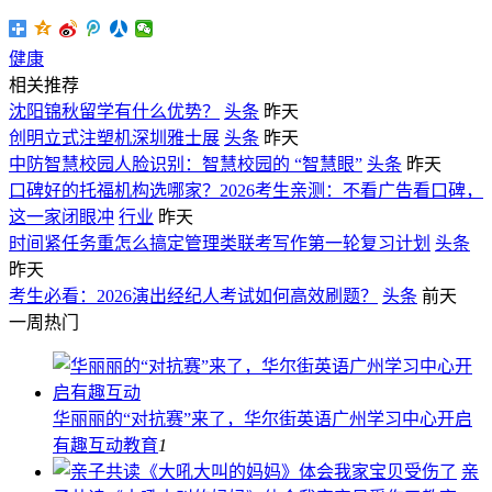
健康
相关推荐
沈阳锦秋留学有什么优势？
头条
昨天
创明立式注塑机深圳雅士展
头条
昨天
中防智慧校园人脸识别：智慧校园的 “智慧眼”
头条
昨天
口碑好的托福机构选哪家？2026考生亲测：不看广告看口碑，
这一家闭眼冲
行业
昨天
时间紧任务重怎么搞定管理类联考写作第一轮复习计划
头条
昨天
考生必看：2026演出经纪人考试如何高效刷题？
头条
前天
一周热门
华丽丽的“对抗赛”来了，华尔街英语广州学习中心开启
有趣互动
教育
1
亲