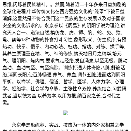
思维,闪烁着民族精神。。然而,随着近二十年多来日益加剧的
全球化进程,中华传统文化在西方强势文化的“笼罩”下被日益
消解,这显然是不符合我们这个民族的生存发展以及对于国家
安全的文化诉求的。永京拳以《周易》的阴阳学说为理论,讲
究天人合一、道法自然,模仿龙、虎、狮、豹、蛇、兔、猿、
龟、鹤等18种动物的扑食打斗习性,象形取义、仿生反序,有预
热功、快拳、慢拳、内功心法、桩功、指功、对练、揉手等,
其养生原理重在精、气、神的修练,纳天地日月之精华,培元
气、理阴阳、炼内气,要求气走经络,发自涌泉,以至无极。脉动
血动、血动气至、气至病除。训练打通人体奇筋八脉,舒筋活
络,消阴长阳,使百脉畅通,养气、养血,调节五脏,进而达到阴阳
平衡。以禅学、佛理、儒道、哲学、医学、人体力学、心理
学、经络学、社会学为命脉。主张性命双修,养练结合,习武研
武者,当以德为基,以养为本,以用为根,纳百家之长,合时代之
需。
永京拳是融练养、实战、技击为一体的内外家相兼之拳