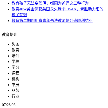
教育
孩子无法变聪明，都因为爸妈这三种行为
教育
40W美金保获美国永久绿卡EB-1A，青胜助力您的
移民梦想
教育
第二期四川省青年书法教师培训班顺利结业
教育培训
头条
教育
培训
学校
学习
课程
机构
书展
品牌
行业
07:26:04