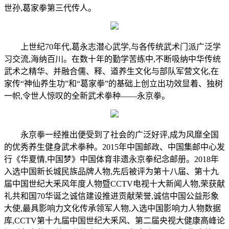
世孙,葛家拳第三代传人。
上世纪70年代,葛永志潜心武学,与各传统武术门派广泛学
习交流,海纳百川。在数十年的勤学苦练中,不断吸纳中华传统
武术之精华、并融合儒、释、道养生文化与部队军营文化,在
家传“神仙养生功”和“葛家拳”的基础上创立出功效显着、独树
一帜,令世人惊叹的全新武术拳种——永京拳。
永京拳一经推出便受到了社会的广泛好评,成为风靡全国
的优秀养生健身武术拳种。2015年中国邮政、中国集邮中心发
行《华夏情,中国梦》中国体育非遗永京拳纪念邮册。2018年
入选中国新长城民族品牌人物,先后被评为第十八届、第十九
届中国世纪大釆风年度人物暨CCTV电视十大新闻人物,荣获献
礼共和国70华诞之诚信建设推进贡献荣誉,诚信中国公益形象
大使,最具影响力文化传承领军人物,入选中国影响力人物数据
库,CCTV第十九届中国世纪大釆风、第二届央视大健康高峰论