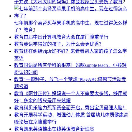
子共读《大吼大叫的妈妈》体会我家宝贝受伤了
教育
2
七年前那个卖肾买苹果手机的高中生，现在过得怎么样
了？
教育
3
教育
首届中国计算机教育大会在厦门隆重举行
教育
英语学得好的孩子，为什么会更优秀？
教育
还在纠结vipJr好不好？来看看别人家的孩子怎么学
英语
教育
国语是所有学科的根基！妈咪simple teach，小孩轻
松认识时间
教育
“一颗种子，放飞一个梦想”PlayABC感恩节活动专
题报道
教育
《阿甘正传》妈妈说一个人不需要太多钱，够用就
好；多余的钱只是用来炫耀
教育
科贝乐脑力冠军赛全面开启，秀出宝贝最强大脑！
教育
开展科学运动，增强幼儿体质 首届幼儿体质健康高
峰论坛在京隆重举行
教育
朗果英语推出在线英语教育新理念