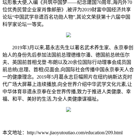
坛形象大使,入编《共筑中国梦——纪念建国70周年,海内外70
位优秀民营企业家肖像邮册》,被评为2019财富中国经济共享
论坛“中国武学非遗百名功勋人物”,其论文荣获第十六届中国
科学家论坛一等奖。
2019年3月以来,葛永志先生以著名武术养生家、永京拳创
始人的身份先后参加法国前总理德维尔潘、德国前总统伍尔
夫、英国前首相戈登·布朗以及20余位国际行动理事会成员国
前总统(总理、首相)见面会,向国际社会传播中国永京拳天人合
一的健康理念。2019年5月葛永志巨幅照片在纽约纳斯达克时
代广场大屏幕上连续播放,向全世界介绍中华武学文化元素,让
中华体育非遗永京拳在全世界传播,致力于推进人类健康、幸
福、和平、美好的生活,为全人类健康谋福祉。
本文地址：http://www.jiaoyutoutiao.com/education/209.html