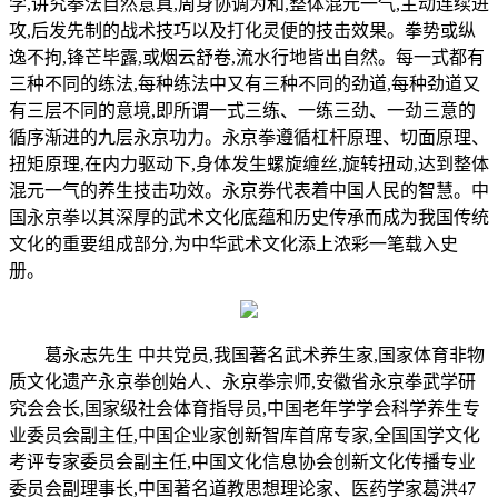
学,讲究拳法自然意真,周身协调为和,整体混元一气,主动连续进
攻,后发先制的战术技巧以及打化灵便的技击效果。拳势或纵
逸不拘,锋芒毕露,或烟云舒卷,流水行地皆出自然。每一式都有
三种不同的练法,每种练法中又有三种不同的劲道,每种劲道又
有三层不同的意境,即所谓一式三练、一练三劲、一劲三意的
循序渐进的九层永京功力。永京拳遵循杠杆原理、切面原理、
扭矩原理,在内力驱动下,身体发生螺旋缠丝,旋转扭动,达到整体
混元一气的养生技击功效。永京券代表着中国人民的智慧。中
国永京拳以其深厚的武术文化底蕴和历史传承而成为我国传统
文化的重要组成部分,为中华武术文化添上浓彩一笔载入史
册。
葛永志先生 中共党员,我国著名武术养生家,国家体育非物
质文化遗产永京拳创始人、永京拳宗师,安徽省永京拳武学研
究会会长,国家级社会体育指导员,中国老年学学会科学养生专
业委员会副主任,中国企业家创新智库首席专家,全国国学文化
考评专家委员会副主任,中国文化信息协会创新文化传播专业
委员会副理事长,中国著名道教思想理论家、医药学家葛洪47