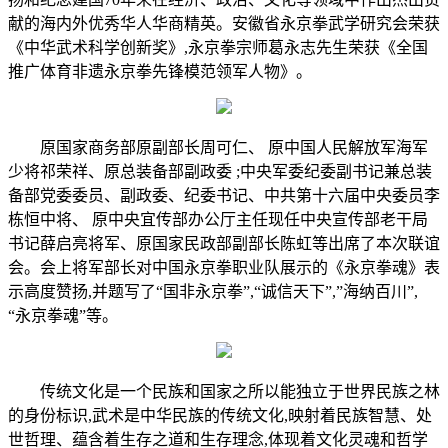
献的海内外优秀华人华商精英。安徽省永京拳武学研究会荣获
《中华武术科学创新奖》,永京拳宗师葛永志先生荣获《全国
推广体育非遗永京拳先锋模范领军人物》。
原国家商务部原副部长周可仁、 原中国人民解放军海军
少将祁荣祥、原总装备部副政委 ;中央军委纪委副书记兼总装
备部党委委员、副政委、纪委书记、中共第十六届中央委员李
栋恒中将、 原中央宜传部办公厅主任现任中央宣传部老干局
书记薛启亮将军、原国家民政部副部长陈虹等出席了本次联谊
会。会上将军部长对中国永京拳职业队展示的《永京拳魂》表
示高度赞扬,并题写了“国非永京拳”,“诚信天下”,”海纳百川”,
“永京拳魂”等。
传统文化是一个民族和国家之所以能独立于世界民族之林
的身份标识,武术是中华民族的传统文化,映射着民族智慧、处
世哲理、蕴含着生存之道和生存理念,体现着文化灵魂和哲学